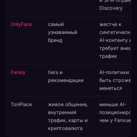
Discovery
OnlyFans
самый
жестче к
узнаваемый
синтетическом
бренд
AI-контенту и
требует внешн
трафик
Fansly
tiers и
AI-политики мо
рекомендации
быть строже и
меняться
TonPlace
живое общение,
меньше AI-
внутренний
позиционирова
трафик, карты и
чем у Fanvue
криптовалюта