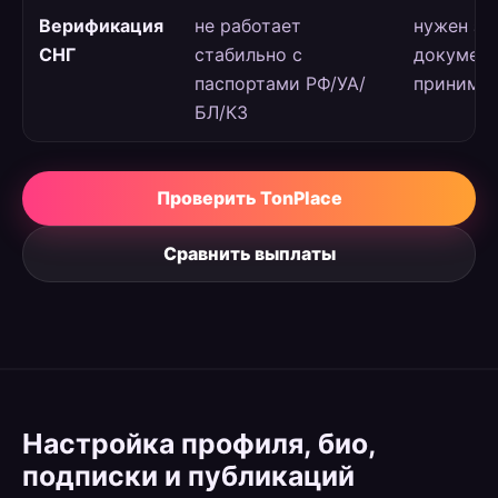
Верификация
не работает
нужен за
СНГ
стабильно с
документ
паспортами РФ/УА/
принима
БЛ/КЗ
Проверить TonPlace
Сравнить выплаты
Настройка профиля, био,
подписки и публикаций